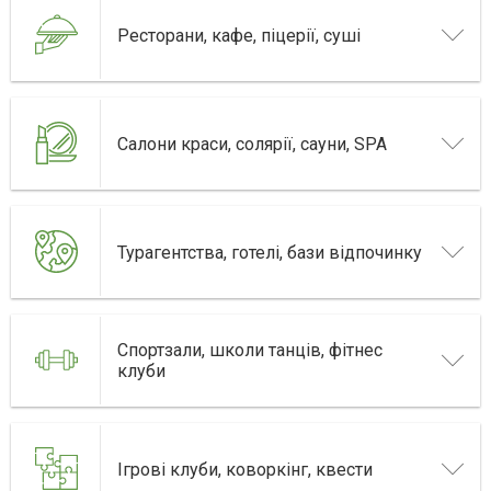
Ресторани, кафе, піцерії, суші
Салони краси, солярії, сауни, SPA
Турагентства, готелі, бази відпочинку
Спортзали, школи танців, фітнес
клуби
Ігрові клуби, коворкінг, квести