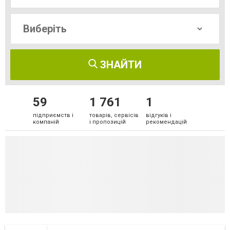
ЗНАЙТИ
59
1 761
1
підприємств і
товарів, сервісів
відгуків і
компаній
і пропозицій
рекомендацій