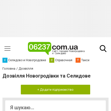
С
Селидово и Новогродовке
С
Справочная
Т
Такси
Головна
Дозвілля
Дозвілля Новогродівки та Селидове
+ Додати підприємство