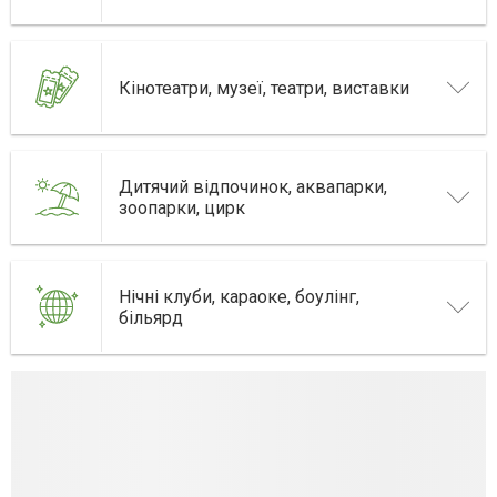
Кінотеатри, музеї, театри, виставки
Дитячий відпочинок, аквапарки,
зоопарки, цирк
Нічні клуби, караоке, боулінг,
більярд