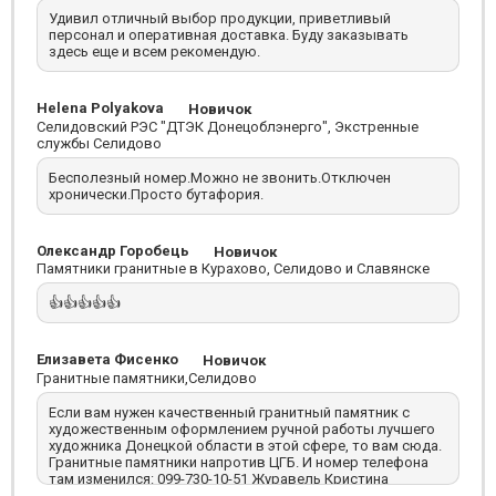
Удивил отличный выбор продукции, приветливый
персонал и оперативная доставка. Буду заказывать
здесь еще и всем рекомендую.
Helena Polyakova
Новичок
Селидовский РЭС "ДТЭК Донецоблэнерго", Экстренные
службы Селидово
Бесполезный номер.Можно не звонить.Отключен
хронически.Просто бутафория.
Олександр Горобець
Новичок
Памятники гранитные в Курахово, Селидово и Славянске
👍👍👍👍👍
Елизавета Фисенко
Новичок
Гранитные памятники,Селидово
Если вам нужен качественный гранитный памятник с
художественным оформлением ручной работы лучшего
художника Донецкой области в этой сфере, то вам сюда.
Гранитные памятники напротив ЦГБ. И номер телефона
там изменился: 099-730-10-51 Журавель Кристина
Дмитриевна с профессиональным подходом поможет