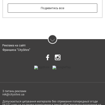
вам подобрать гранитный памятник для ушедших
родственников по оптимальным ценам и в кратчайшие
Подивитись все
сроки.
Реклама на сайті
Франшиза "CitySites"
З питань реклами
rek@citysites.ua
Допускається цитування матеріалів без отримання попередньої згоди
06237.com.ua за умови розміщення в тексті обов'язкового посилання на