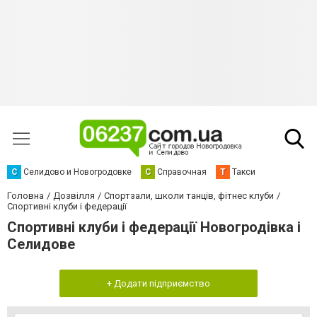
С
Селидово и Новогродовке
С
Справочная
Т
Такси
Головна
Дозвілля
Спортзали, школи танців, фітнес клуби
Спортивні клуби і федерації
Спортивні клуби і федерації Новогродівка і
Селидове
+ Додати підприємство