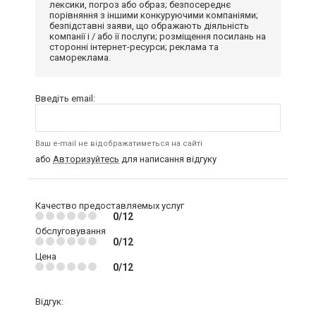
лексики, погроз або образ; безпосереднє
порівняння з іншими конкуруючими компаніями;
безпідставні заяви, що ображають діяльність
компанії і / або її послуги; розміщення посилань на
сторонні інтернет-ресурси; реклама та
самореклама.
Введіть email:
Ваш e-mail не відображатиметься на сайті
або
Авторизуйтесь
для написання відгуку
Качество предоставляемых услуг
0/12
Обслуговування
0/12
Цена
0/12
Відгук: