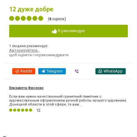
12
дуже добре
(
6
оцінок)
Я рекомендую
1 людина рекомендує
Авторизуйтесь
,
щоб оцінити і порекомендувати
Reddit
Telegram
Viber
WhatsApp
Елизавета Фисенко
Если вам нужен качественный гранитный памятник с
художественным оформлением ручной работы лучшего художника
Донецкой области в этой сфере, то вам...
12