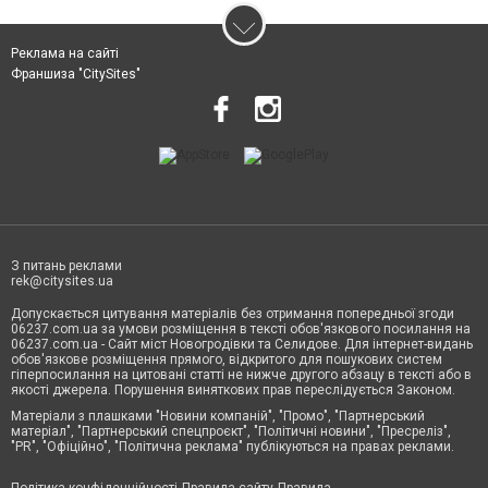
Реклама на сайті
Франшиза "CitySites"
З питань реклами
rek@citysites.ua
Допускається цитування матеріалів без отримання попередньої згоди
06237.com.ua за умови розміщення в тексті обов'язкового посилання на
06237.com.ua - Сайт міст Новогродівки та Селидове. Для інтернет-видань
обов'язкове розміщення прямого, відкритого для пошукових систем
гіперпосилання на цитовані статті не нижче другого абзацу в тексті або в
якості джерела. Порушення виняткових прав переслідується Законом.
Матеріали з плашками "Новини компаній", "Промо", "Партнерський
матеріал", "Партнерський спецпроєкт", "Політичні новини", "Пресреліз",
"PR", "Офіційно", "Політична реклама" публікуються на правах реклами.