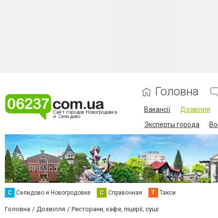
Головна
Вакансії
Дозвілля
Эксперты города
Во
С
Селидово и Новогродовке
С
Справочная
Т
Такси
Головна
Дозвілля
Ресторани, кафе, піцерії, суші