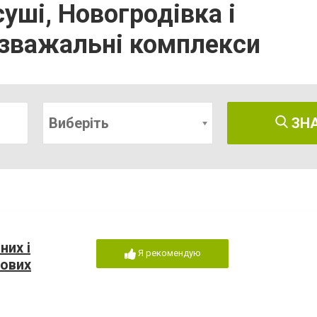
суші, Новогродівка і
озважальні комплекси
Виберіть
ЗН
них і
Я рекомендую
кових