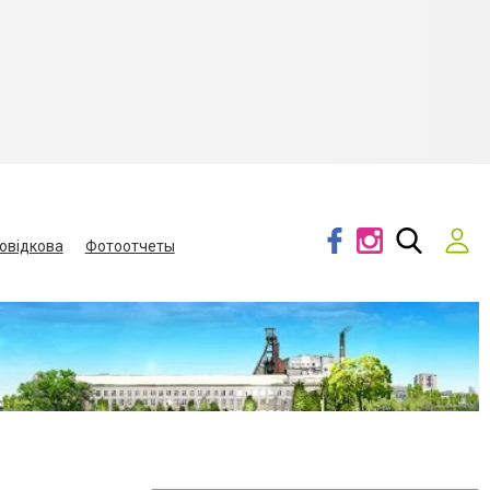
овідкова
Фотоотчеты