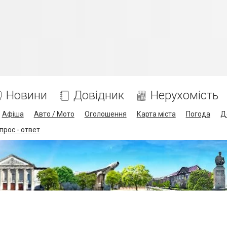
Новини
Довідник
Нерухомість
Афіша
Авто / Мото
Оголошення
Карта міста
Погода
Д
прос - ответ