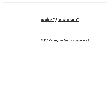
кафе "Диканька"
85400, Селидово, Черняховского, 47
кафе "Максимум"
85485, Украинск, Первомайская, 28