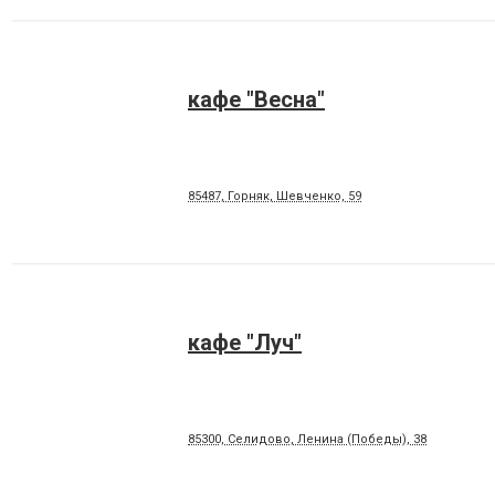
кафе "Весна"
85487, Горняк, Шевченко, 59
кафе "Луч"
85300, Селидово, Ленина (Победы), 38