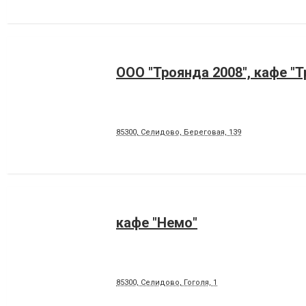
ООО "Троянда 2008", кафе "
85300, Селидово, Береговая, 139
кафе "Немо"
85300, Селидово, Гоголя, 1