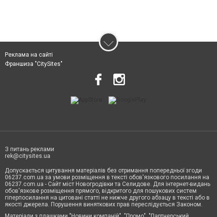
Реклама на сайті
Франшиза "CitySites"
З питань реклами
rek@citysites.ua
Допускається цитування матеріалів без отримання попередньої згоди
06237.com.ua за умови розміщення в тексті обов'язкового посилання на
06237.com.ua - Сайт міст Новогродівки та Селидове. Для інтернет-видань
обов'язкове розміщення прямого, відкритого для пошукових систем
гіперпосилання на цитовані статті не нижче другого абзацу в тексті або в
якості джерела. Порушення виняткових прав переслідується Законом.
Матеріали з плашками "Новини компаній", "Промо", "Партнерський