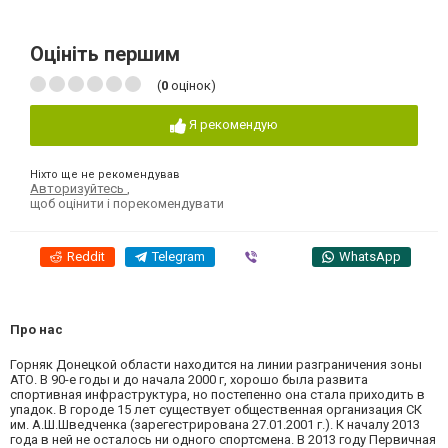
Оцініть першим
(
0
оцінок)
Я рекомендую
Ніхто ще не рекомендував
Авторизуйтесь
,
щоб оцінити і порекомендувати
Reddit
Telegram
Viber
WhatsApp
Про нас
Горняк Донецкой области находится на линии разграничения зоны
АТО. В 90-е годы и до начала 2000 г, хорошо была развита
спортивная инфраструктура, но постепенно она стала приходить в
упадок. В городе 15 лет существует общественная организация СК
им. А.Ш.Шведченка (зарегестрирована 27.01.2001 г.). К началу 2013
года в ней не осталось ни одного спортсмена. В 2013 году Первичная