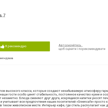
, 7
Авторизуйтесь
,
Я рекомендую
щоб оцінити і порекомендувати
омендував
алов высокого класса, которые создают незабываемую атмосферу гарм
аши гости особо ценят стабильность, постоянное качество кухни и ос
 незаметно. Блюда сменяют друг друга, искрящиеся напитки уносят пе
и учитывает все предпочтения наших посетителей «Greencafe» просто к
 в тихом живописном месте. Интерьер кафе, где стиль располагает как