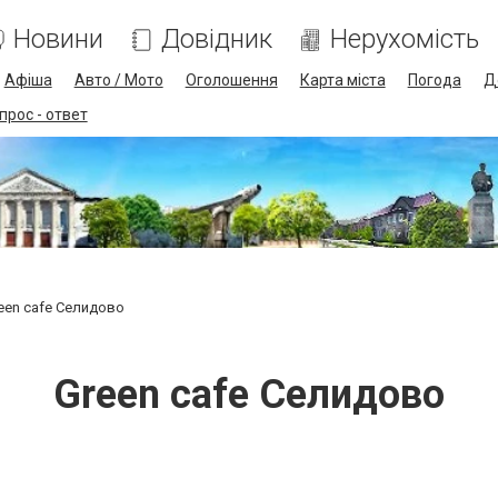
Новини
Довідник
Нерухомість
Афіша
Авто / Мото
Оголошення
Карта міста
Погода
Д
прос - ответ
een cafe Селидово
Green cafe Селидово