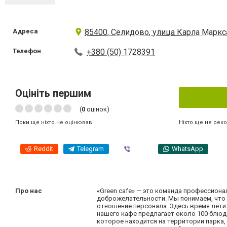
Адреса
85400, Селидово, улица Карла Маркса
Телефон
+380 (50) 1728391
Оцініть першим
(
0
оцінок)
Ніхто ще не рек
Поки ще ніхто не оцінював
Reddit
Telegram
Viber
WhatsApp
Про нас
«Green cafe» — это команда профессион
доброжелательности. Мы понимаем, что н
отношение персонала. Здесь время летит
нашего кафе предлагает около 100 блюд 
которое находится на территории парка,