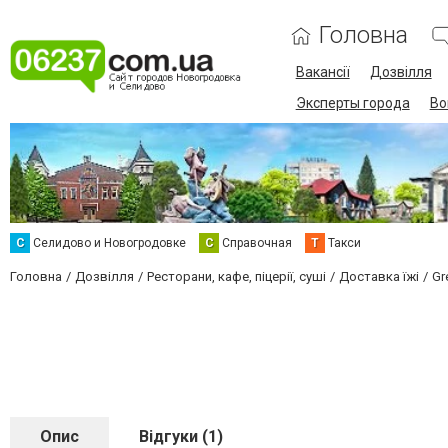
Головна
Вакансії
Дозвілля
Эксперты города
Во
С
Селидово и Новогродовке
С
Справочная
Т
Такси
Головна
Дозвілля
Ресторани, кафе, піцерії, суші
Доставка їжі
Gr
Опис
Відгуки (1)