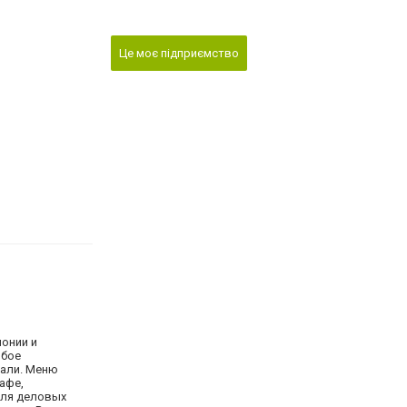
Це моє підприємство
онии и
обое
чали. Меню
афе,
 для деловых