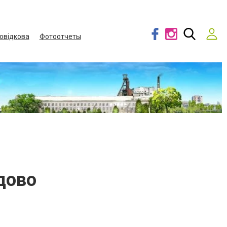
овідкова
Фотоотчеты
дово