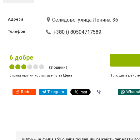
Адреса
Селидово, улица Ленина, 36
Телефон
+380 () 80504717589
6
добре
(
3
оцінки)
1 людина реком
Високі оцінки користувачів за
Цена
Reddit
Telegram
Viber
Whats
Відгук - це думка або оцінка людей, які бажають передати 