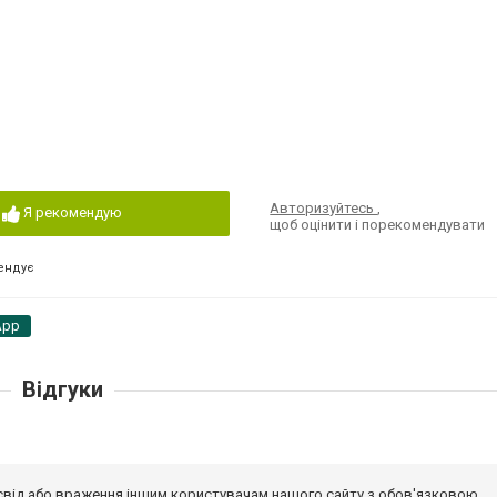
Авторизуйтесь
,
Я рекомендую
щоб оцінити і порекомендувати
ендує
App
Відгуки
досвід або враження іншим користувачам нашого сайту з обов'язковою