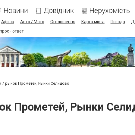
Новини
Довідник
Нерухомість
Афіша
Авто / Мото
Оголошення
Карта міста
Погода
Д
прос - ответ
и
рынок Прометей, Рынки Селидово
ок Прометей, Рынки Сели