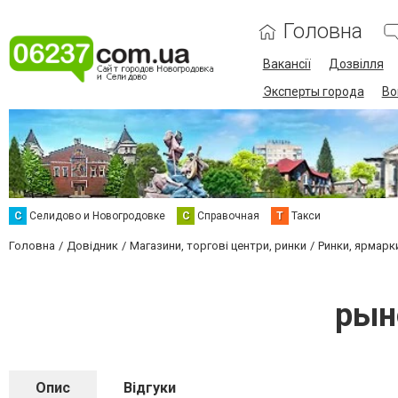
Головна
Вакансії
Дозвілля
Эксперты города
Во
С
Селидово и Новогродовке
С
Справочная
Т
Такси
Головна
Довідник
Магазини, торгові центри, ринки
Ринки, ярмарк
рын
Опис
Відгуки