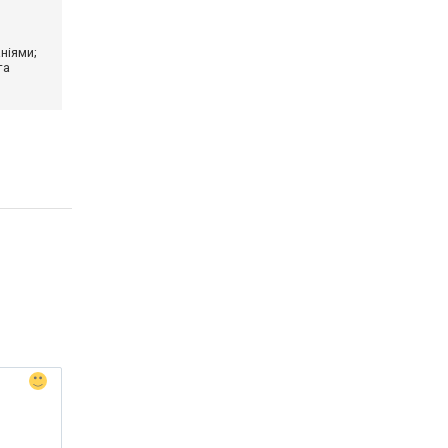
ніями;
та