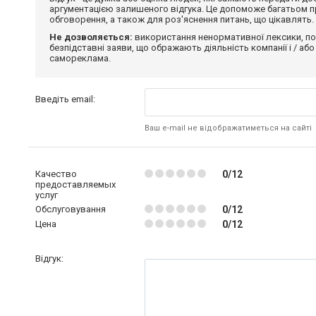
аргументацією залишеного відгука. Це допоможе багатьом пр
обговорення, а також для роз'яснення питань, що цікавлять.
Не дозволяється:
використання ненормативної лексики, по
безпідставні заяви, що ображають діяльність компанії і / або
самореклама.
Введіть email:
Ваш e-mail не відображатиметься на сайті
Качество
0/12
предоставляемых
услуг
Обслуговування
0/12
Цена
0/12
Відгук: