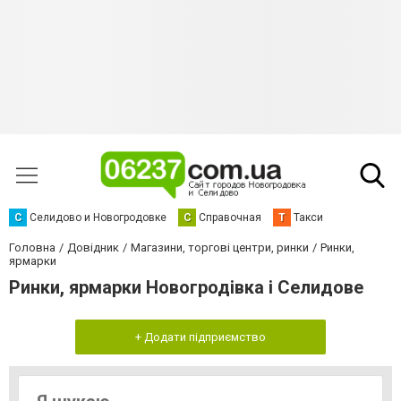
С
Селидово и Новогродовке
С
Справочная
Т
Такси
Головна
Довідник
Магазини, торгові центри, ринки
Ринки,
ярмарки
Ринки, ярмарки Новогродівка і Селидове
+ Додати підприємство