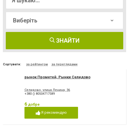
ЗНАЙТИ
Сортувати:
за рейтингом
за переглядами
рынок Прометей, Рынки Селидово
Селидово, улица Ленина, 36
+380 () 80504717589
6
добре
Я рекомендую