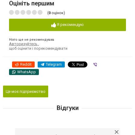
Оцініть першим
(
0
оцінок)
Я рекомендую
Ніхто ще не рекомендував
Авторизуйтесь
,
щоб оцінити і порекомендувати
Reddit
Telegram
Viber
WhatsApp
Це моє підприємство
Відгуки