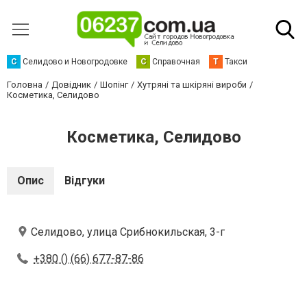
С
Селидово и Новогродовке
С
Справочная
Т
Такси
Головна
Довідник
Шопінг
Хутряні та шкіряні вироби
Косметика, Селидово
Косметика, Селидово
Опис
Відгуки
Селидово, улица Срибнокильская, 3-г
+380 () (66) 677-87-86