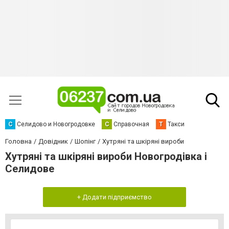
С
Селидово и Новогродовке
С
Справочная
Т
Такси
Головна
Довідник
Шопінг
Хутряні та шкіряні вироби
Хутряні та шкіряні вироби Новогродівка і
Селидове
+ Додати підприємство