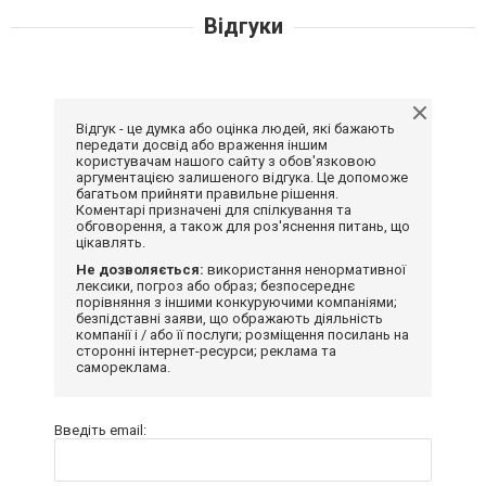
Відгуки
Відгук - це думка або оцінка людей, які бажають
передати досвід або враження іншим
користувачам нашого сайту з обов'язковою
аргументацією залишеного відгука. Це допоможе
багатьом прийняти правильне рішення.
Коментарі призначені для спілкування та
обговорення, а також для роз'яснення питань, що
цікавлять.
Не дозволяється:
використання ненормативної
лексики, погроз або образ; безпосереднє
порівняння з іншими конкуруючими компаніями;
безпідставні заяви, що ображають діяльність
компанії і / або її послуги; розміщення посилань на
сторонні інтернет-ресурси; реклама та
самореклама.
Введіть email: