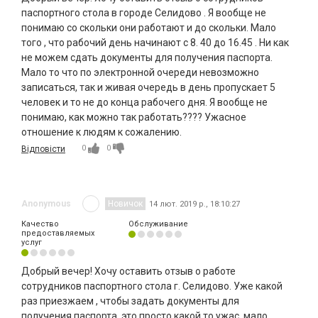
паспортного стола в городе Селидово . Я вообще не
понимаю со скольки они работают и до скольки. Мало
того , что рабочий день начинают с 8. 40 до 16.45 . Ни как
не можем сдать документы для получения паспорта.
Мало то что по электронной очереди невозможно
записаться, так и живая очередь в день пропускает 5
человек и то не до конца рабочего дня. Я вообще не
понимаю, как можно так работать???? Ужасное
отношение к людям к сожалению.
0
0
Відповісти
Anonymous
Новичок
14 лют. 2019 р., 18:10:27
Качество
Обслуживание
предоставляемых
услуг
Добрый вечер! Хочу оставить отзыв о работе
сотрудников паспортного стола г. Селидово. Уже какой
раз приезжаем , чтобы задать документы для
получения паспорта, это просто какой то ужас, мало