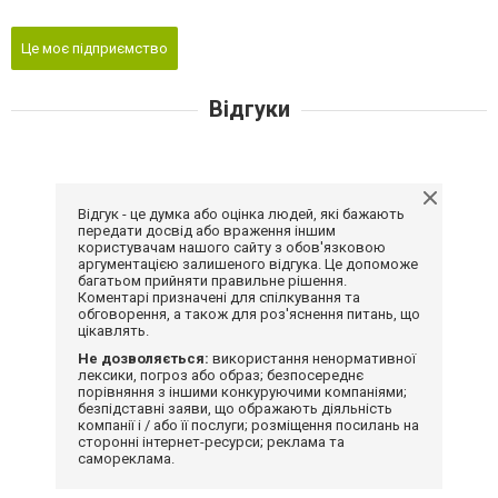
Це моє підприємство
Відгуки
Відгук - це думка або оцінка людей, які бажають
передати досвід або враження іншим
користувачам нашого сайту з обов'язковою
аргументацією залишеного відгука. Це допоможе
багатьом прийняти правильне рішення.
Коментарі призначені для спілкування та
обговорення, а також для роз'яснення питань, що
цікавлять.
Не дозволяється:
використання ненормативної
лексики, погроз або образ; безпосереднє
порівняння з іншими конкуруючими компаніями;
безпідставні заяви, що ображають діяльність
компанії і / або її послуги; розміщення посилань на
сторонні інтернет-ресурси; реклама та
самореклама.