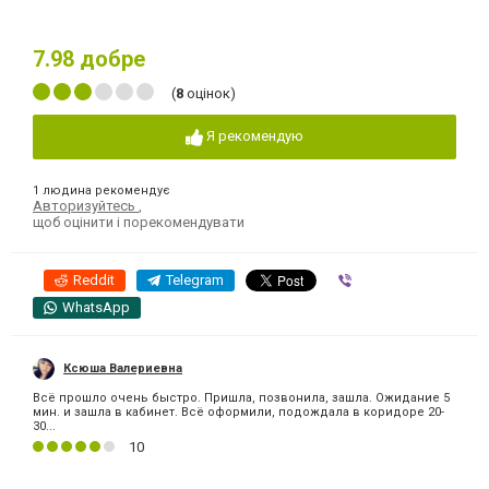
7.98
добре
(
8
оцінок)
Я рекомендую
1 людина рекомендує
Авторизуйтесь
,
щоб оцінити і порекомендувати
Reddit
Telegram
Viber
WhatsApp
Ксюша Валериевна
Всё прошло очень быстро. Пришла, позвонила, зашла. Ожидание 5
мин. и зашла в кабинет. Всё оформили, подождала в коридоре 20-
30...
10