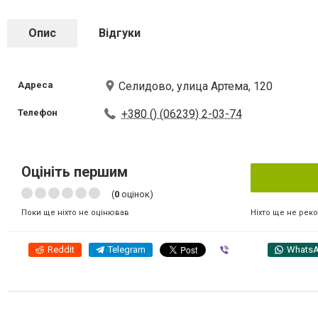
Опис
Відгуки
Адреса
Селидово, улица Артема, 120
Телефон
+380 () (06239) 2-03-74
Оцініть першим
(
0
оцінок)
Ніхто ще не рек
Поки ще ніхто не оцінював
Reddit
Telegram
Viber
Whats