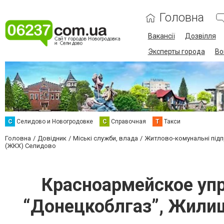
Головна
Вакансії
Дозвілля
Эксперты города
Во
С
Селидово и Новогродовке
С
Справочная
Т
Такси
Головна
Довідник
Міські служби, влада
Житлово-комунальні під
(ЖКХ) Селидово
Красноармейское уп
“Донецкоблгаз”, Жили