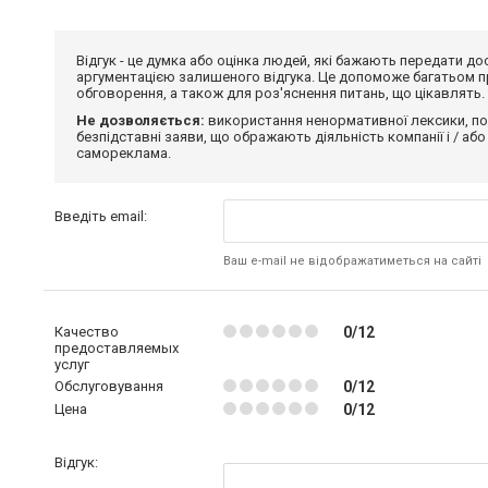
Відгук - це думка або оцінка людей, які бажають передати 
аргументацією залишеного відгука. Це допоможе багатьом пр
обговорення, а також для роз'яснення питань, що цікавлять.
Не дозволяється:
використання ненормативної лексики, по
безпідставні заяви, що ображають діяльність компанії і / або
самореклама.
Введіть email:
Ваш e-mail не відображатиметься на сайті
Качество
0/12
предоставляемых
услуг
Обслуговування
0/12
Цена
0/12
Відгук: