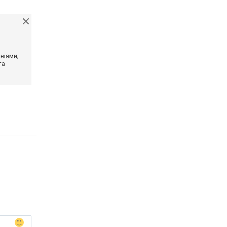
ніями;
та