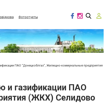
овідкова
Фотоотчеты
зификации ПАО “Донецкоблгаз”, Жилищно-коммунальные предприятия
ю и газификации ПАО
риятия (ЖКХ) Селидово