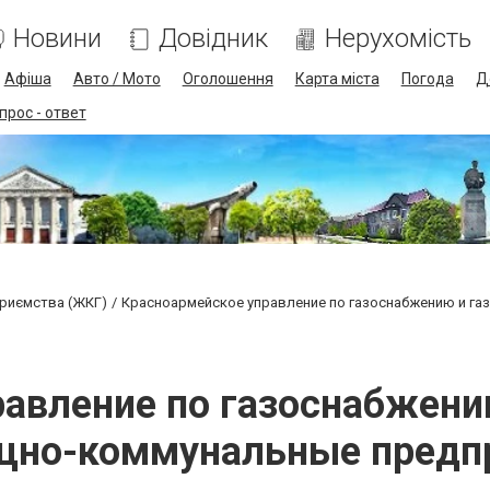
Новини
Довідник
Нерухомість
Афіша
Авто / Мото
Оголошення
Карта міста
Погода
Д
прос - ответ
приємства (ЖКГ)
Красноармейское управление по газоснабжению и га
равление по газоснабжени
щно-коммунальные предп