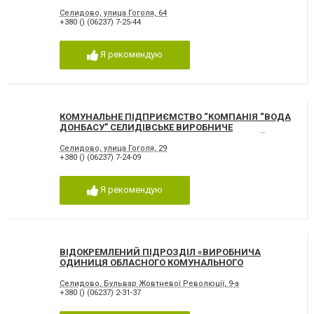
Селидово
Селидово, улица Гоголя, 64
+380 () (06237) 7-25-44
Я рекомендую
КОМУНАЛЬНЕ ПІДПРИЄМСТВО “КОМПАНІЯ “ВОДА
ДОНБАСУ” СЕЛИДІВСЬКЕ ВИРОБНИЧЕ
УПРАВЛІННЯ ВОДОПРОВІДНО-КАНАЛІЗАЦІЙНОГО
ГОСПОДАРСТВА, Жилищно-коммунальные
Селидово, улица Гоголя, 29
+380 () (06237) 7-24-09
предприятия (ЖКХ) Селидово
Я рекомендую
ВІДОКРЕМЛЕНИЙ ПІДРОЗДІЛ «ВИРОБНИЧА
ОДИНИЦЯ ОБЛАСНОГО КОМУНАЛЬНОГО
ПІДПРИЄМСТВА «ДОНЕЦЬТЕПЛОКОМУНЕНЕРГО»
«ДИМИТРОВТЕПЛОМЕРЕЖА», Жилищно-
Селидово, Бульвар Жовтневої Революції, 9-а
+380 () (06237) 2-31-37
коммунальные предприятия (ЖКХ) Селидово