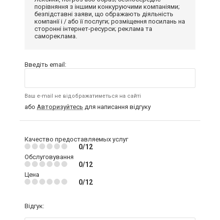
порівняння з іншими конкуруючими компаніями;
безпідставні заяви, що ображають діяльність
компанії і / або її послуги; розміщення посилань на
сторонні інтернет-ресурси; реклама та
самореклама.
Введіть email:
Ваш e-mail не відображатиметься на сайті
або
Авторизуйтесь
для написання відгуку
Качество предоставляемых услуг
0/12
Обслуговування
0/12
Цена
0/12
Відгук: