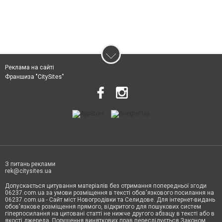
Реклама на сайті
Франшиза "CitySites"
З питань реклами
rek@citysites.ua
Допускається цитування матеріалів без отримання попередньої згоди
06237.com.ua за умови розміщення в тексті обов'язкового посилання на
06237.com.ua - Сайт міст Новогродівки та Селидове. Для інтернет-видань
обов'язкове розміщення прямого, відкритого для пошукових систем
гіперпосилання на цитовані статті не нижче другого абзацу в тексті або в
якості джерела. Порушення виняткових прав переслідується Законом.