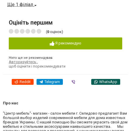
Ще 1 філіал
Оцініть першим
(
0
оцінок)
Я рекомендую
Ніхто ще не рекомендував
Авторизуйтесь
,
щоб оцінити і порекомендувати
Reddit
Telegram
Viber
WhatsApp
Про нас
"Центр мебель"- магазин - салон мебели г. Селидово предлагает Вам
большой выбор изделий современной мебели для дома известных
брендов Украины. С нашей помощью Вы сможете украсить свой дом
мебелью и стильными аксессуарами наивысшего качества. Мы
открыты для вопросов и предложений, а наши менеджеры всегда