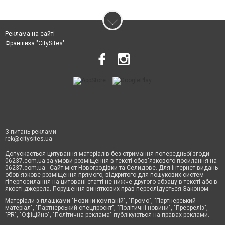
Реклама на сайті
Франшиза "CitySites"
З питань реклами
rek@citysites.ua
Допускається цитування матеріалів без отримання попередньої згоди
06237.com.ua за умови розміщення в тексті обов'язкового посилання на
06237.com.ua - Сайт міст Новогродівки та Селидове. Для інтернет-видань
обов'язкове розміщення прямого, відкритого для пошукових систем
гіперпосилання на цитовані статті не нижче другого абзацу в тексті або в
якості джерела. Порушення виняткових прав переслідується Законом.
Матеріали з плашками "Новини компаній", "Промо", "Партнерський
матеріал", "Партнерський спецпроєкт", "Політичні новини", "Пресреліз",
"PR", "Офіційно", "Політична реклама" публікуються на правах реклами.