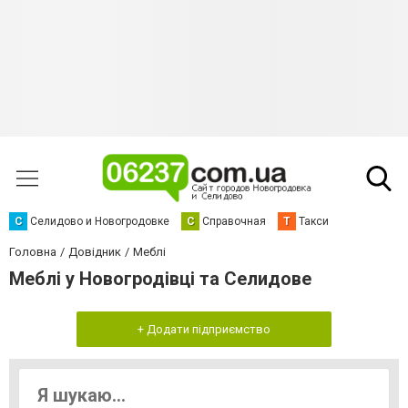
С
Селидово и Новогродовке
С
Справочная
Т
Такси
Головна
Довідник
Меблі
Меблі у Новогродівці та Селидове
+ Додати підприємство