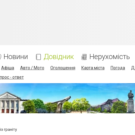
Новини
Довідник
Нерухомість
Афіша
Авто / Мото
Оголошення
Карта міста
Погода
Д
прос - ответ
з граніту