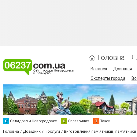
Головна
Вакансії
Дозвілля
Эксперты города
Во
С
Селидово и Новогродовке
С
Справочная
Т
Такси
Головна
Довідник
Послуги
Виготовлення пам'ятників, пам'ятники і