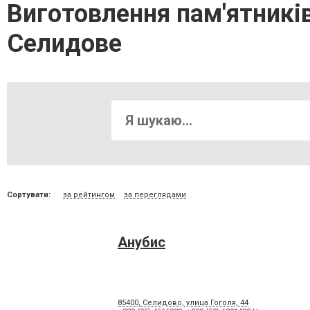
Виготовлення пам'ятників
Селидове
Сортувати:
за рейтингом
за переглядами
Анубис
85400, Селидово, улица Гоголя, 44