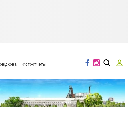
овідкова
Фотоотчеты