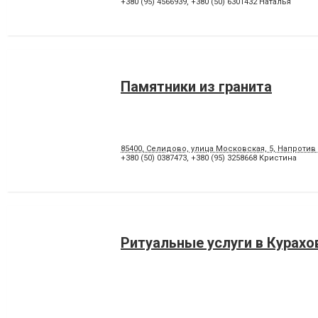
+380 (95) 4566939
,
+380 (50) 6301432 Наталья
Памятники из гранита
85400, Селидово, улица Московская, 5, Напротив
+380 (50) 0387473
,
+380 (95) 3258668 Кристина
Ритуальные услуги в Курахо