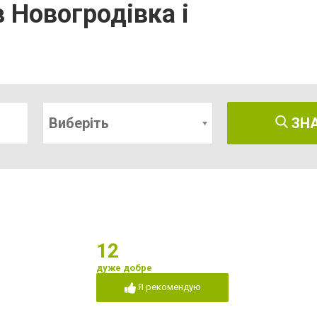
 Новогродівка і
Виберіть
ЗН
12
дуже добре
Я рекомендую