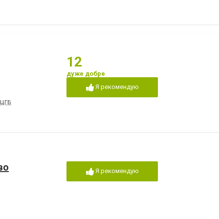
12
дуже добре
Я рекомендую
 ЦГБ
во
Я рекомендую