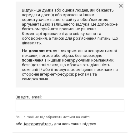
Відгук - це думка або оцінка людей, які бажають
передати досвід або враження іншим
користувачам нашого сайту з обов'язковою
аргументацією залишеного відгука. Це допоможе
багатьом прийняти правильне рішення.
Коментарі призначені для спілкування та
обговорення, а також для роз'яснення питань, що
цікавлять.
Не дозволяється:
використання ненормативної
лексики, погроз або образ; безпосереднє
порівняння з іншими конкуруючими компаніями;
безпідставні заяви, що ображають діяльність
компанії і / або її послуги; розміщення посилань на
сторонні інтернет-ресурси; реклама та
самореклама.
Введіть email:
Ваш e-mail не відображатиметься на сайті
або
Авторизуйтесь
для написання відгуку