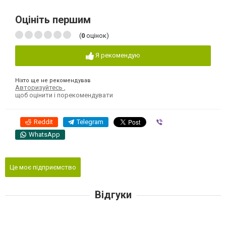
Оцініть першим
(
0
оцінок)
Я рекомендую
Ніхто ще не рекомендував
Авторизуйтесь
,
щоб оцінити і порекомендувати
Reddit
Telegram
Viber
WhatsApp
Це моє підприємство
Відгуки