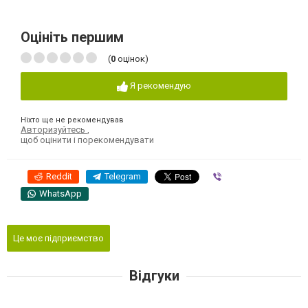
Оцініть першим
(
0
оцінок)
Я рекомендую
Ніхто ще не рекомендував
Авторизуйтесь
,
щоб оцінити і порекомендувати
Reddit
Telegram
Viber
WhatsApp
Це моє підприємство
Відгуки