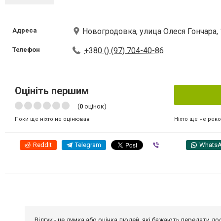
Адреса
Новогродовка, улица Олеся Гончара, 
Телефон
+380 () (97) 704-40-86
Оцініть першим
(
0
оцінок)
Ніхто ще не рек
Поки ще ніхто не оцінював
Reddit
Telegram
Viber
Whats
Відгук - це думка або оцінка людей, які бажають передати 