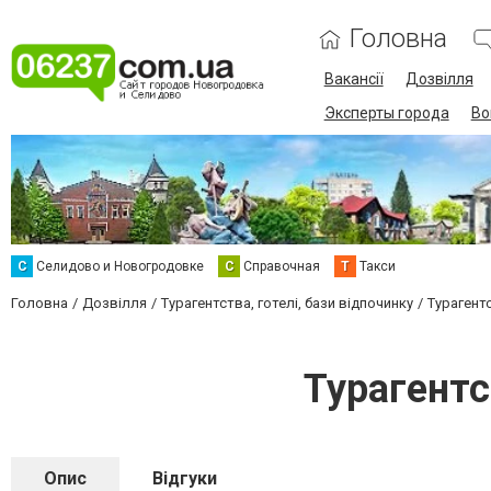
Головна
Вакансії
Дозвілля
Эксперты города
Во
С
Селидово и Новогродовке
С
Справочная
Т
Такси
Головна
Дозвілля
Турагентства, готелі, бази відпочинку
Турагент
Турагентс
Опис
Відгуки