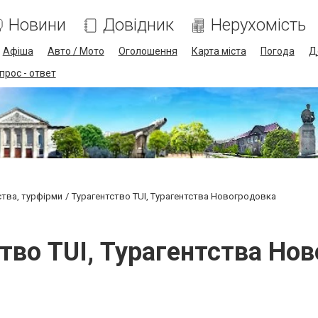
Новини
Довідник
Нерухомість
Афіша
Авто / Мото
Оголошення
Карта міста
Погода
Д
прос - ответ
ства, турфірми
Турагентство TUI, Турагентства Новогродовка
тво TUI, Турагентства Но