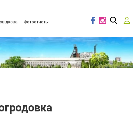
овідкова
Фотоотчеты
вогродовка