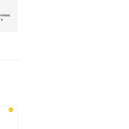
ніями;
та