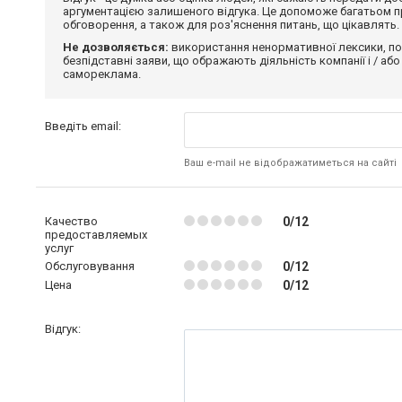
аргументацією залишеного відгука. Це допоможе багатьом пр
обговорення, а також для роз'яснення питань, що цікавлять.
Не дозволяється:
використання ненормативної лексики, по
безпідставні заяви, що ображають діяльність компанії і / або
самореклама.
Введіть email:
Ваш e-mail не відображатиметься на сайті
Качество
0/12
предоставляемых
услуг
Обслуговування
0/12
Цена
0/12
Відгук: