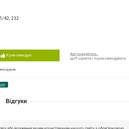
1/42, 232
Авторизуйтесь
,
Я рекомендую
щоб оцінити і порекомендувати
омендував
App
Відгуки
досвід або враження іншим користувачам нашого сайту з обов'язковою