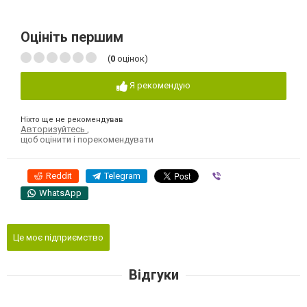
Оцініть першим
(
0
оцінок)
Я рекомендую
Ніхто ще не рекомендував
Авторизуйтесь
,
щоб оцінити і порекомендувати
Reddit
Telegram
Viber
WhatsApp
Це моє підприємство
Відгуки