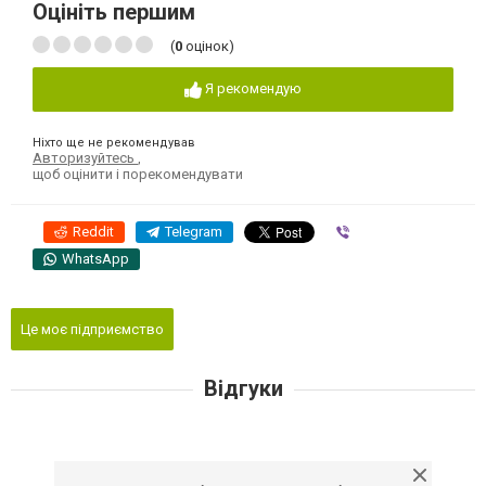
Оцініть першим
(
0
оцінок)
Я рекомендую
Ніхто ще не рекомендував
Авторизуйтесь
,
щоб оцінити і порекомендувати
Reddit
Telegram
Viber
WhatsApp
Це моє підприємство
Відгуки