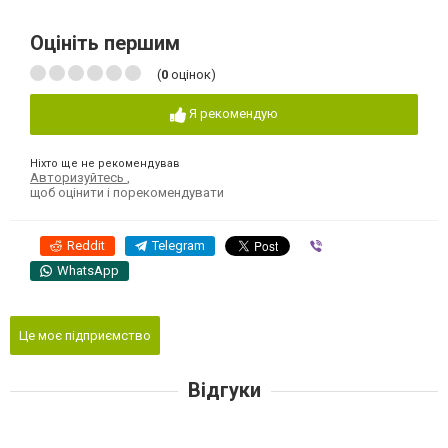
Оцініть першим
(
0
оцінок)
Я рекомендую
Ніхто ще не рекомендував
Авторизуйтесь
,
щоб оцінити і порекомендувати
Reddit
Telegram
Viber
WhatsApp
Це моє підприємство
Відгуки