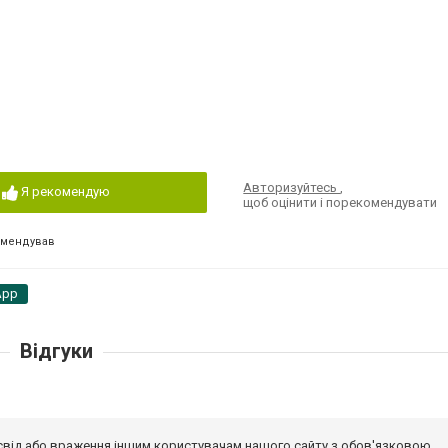
Авторизуйтесь
,
Я рекомендую
щоб оцінити і порекомендувати
омендував
App
Відгуки
досвід або враження іншим користувачам нашого сайту з обов'язковою