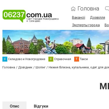
Головна
Вакансії
Дозвілля
Эксперты города
Во
С
Селидово и Новогродовке
С
Справочная
Т
Такси
Головна
Довідник
Шопінг
Нижня білизна, купальники, одяг для до
MI
Опис
Відгуки