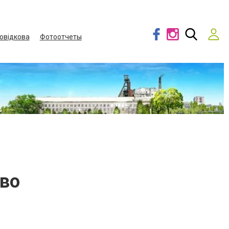
овідкова
Фотоотчеты
ово