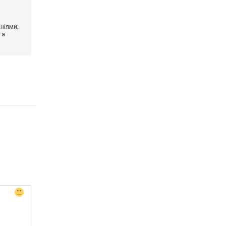
ніями;
та