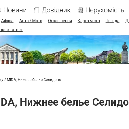
Новини
Довідник
Нерухомість
Афіша
Авто / Мото
Оголошення
Карта міста
Погода
Д
прос - ответ
му
MIDA, Нижнее белье Селидово
DA, Нижнее белье Селид