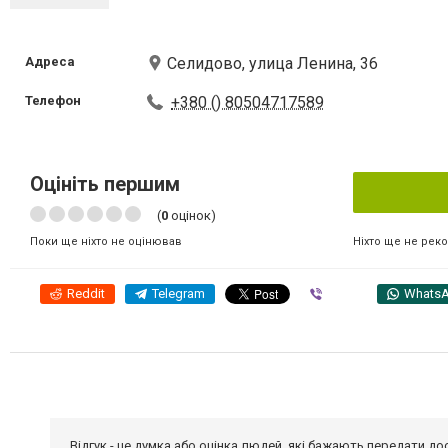
Адреса
Селидово, улица Ленина, 36
Телефон
+380 () 80504717589
Оцініть першим
(
0
оцінок)
Ніхто ще не рек
Поки ще ніхто не оцінював
Reddit
Telegram
Viber
Whats
Відгук - це думка або оцінка людей, які бажають передати 