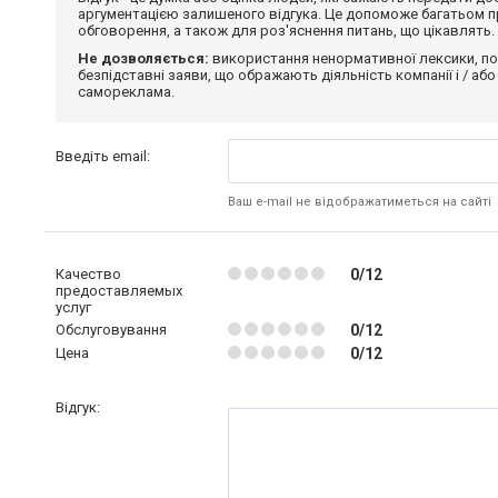
аргументацією залишеного відгука. Це допоможе багатьом пр
обговорення, а також для роз'яснення питань, що цікавлять.
Не дозволяється:
використання ненормативної лексики, по
безпідставні заяви, що ображають діяльність компанії і / або
самореклама.
Введіть email:
Ваш e-mail не відображатиметься на сайті
Качество
0/12
предоставляемых
услуг
Обслуговування
0/12
Цена
0/12
Відгук: