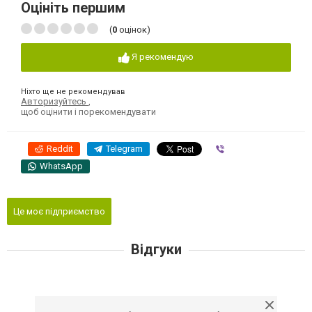
Оцініть першим
(
0
оцінок)
Я рекомендую
Ніхто ще не рекомендував
Авторизуйтесь
,
щоб оцінити і порекомендувати
Reddit
Telegram
Viber
WhatsApp
Це моє підприємство
Відгуки