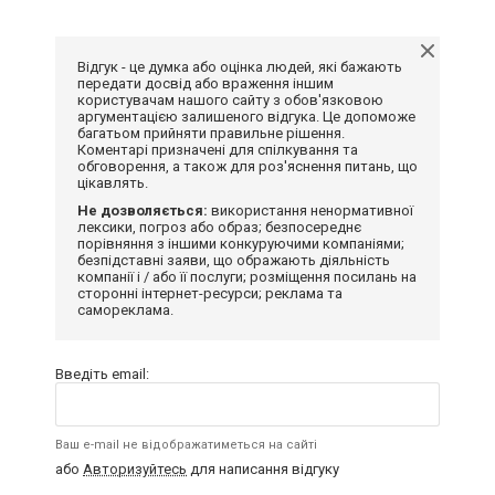
Відгук - це думка або оцінка людей, які бажають
передати досвід або враження іншим
користувачам нашого сайту з обов'язковою
аргументацією залишеного відгука. Це допоможе
багатьом прийняти правильне рішення.
Коментарі призначені для спілкування та
обговорення, а також для роз'яснення питань, що
цікавлять.
Не дозволяється:
використання ненормативної
лексики, погроз або образ; безпосереднє
порівняння з іншими конкуруючими компаніями;
безпідставні заяви, що ображають діяльність
компанії і / або її послуги; розміщення посилань на
сторонні інтернет-ресурси; реклама та
самореклама.
Введіть email:
Ваш e-mail не відображатиметься на сайті
або
Авторизуйтесь
для написання відгуку