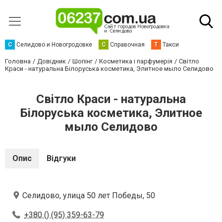
С
Селидово и Новогродовке
С
Справочная
Т
Такси
Головна
Довідник
Шопінг
Косметика і парфумерія
Свiтло
Краси - натуральна Бiлоруська косметика, Элитное мыло Селидово
Свiтло Краси - натуральна
Бiлоруська косметика, Элитное
мыло Селидово
Опис
Відгуки
Селидово, улица 50 лет Победы, 50
+380 () (95) 359-63-79