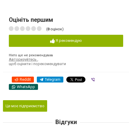
Оцініть першим
(
0
оцінок)
Я рекомендую
Ніхто ще не рекомендував
Авторизуйтесь
,
щоб оцінити і порекомендувати
Reddit
Telegram
Viber
WhatsApp
Це моє підприємство
Відгуки