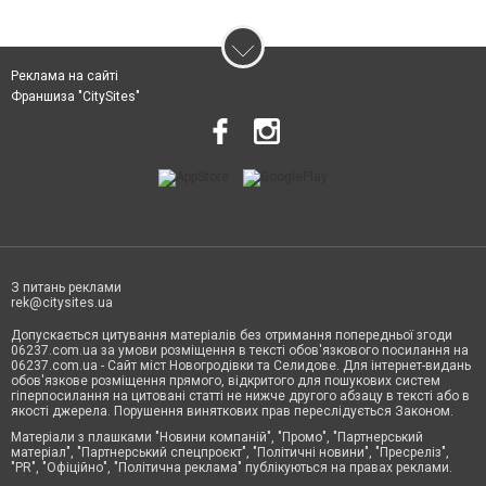
Реклама на сайті
Франшиза "CitySites"
З питань реклами
rek@citysites.ua
Допускається цитування матеріалів без отримання попередньої згоди
06237.com.ua за умови розміщення в тексті обов'язкового посилання на
06237.com.ua - Сайт міст Новогродівки та Селидове. Для інтернет-видань
обов'язкове розміщення прямого, відкритого для пошукових систем
гіперпосилання на цитовані статті не нижче другого абзацу в тексті або в
якості джерела. Порушення виняткових прав переслідується Законом.
Матеріали з плашками "Новини компаній", "Промо", "Партнерський
матеріал", "Партнерський спецпроєкт", "Політичні новини", "Пресреліз",
"PR", "Офіційно", "Політична реклама" публікуються на правах реклами.