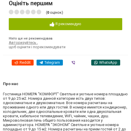
Оцініть першим
(
0
оцінок)
Я рекомендую
Ніхто ще не рекомендував
Авторизуйтесь
,
щоб оцінити і порекомендувати
Reddit
Telegram
Viber
WhatsApp
Про нас
Гостиница НОМЕРА "КОМФОРТ" Светлые и уютные номера площадью
от 9 до 25 м2. Номера данной категории есть двух типов:
однокомнатные и двухкомнатные. Все номера расчитаны на
проживание одного или двух гостей. В номере имеется кондиционер,
холодильник, две односпальные кровати или одна двухспальная
кровати, кабельное телевидение, WiFi, чайник, чашки, душ.
Микроволновая печь общего пользования назодится у
администратора. НОМЕРА "ЭКОНОМ" Светлые и уютные номера
площадью от 9 до 15 м2. Номера расчитаны на прием гостей от 2 до