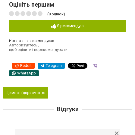
Оцініть першим
(
0
оцінок)
Я рекомендую
Ніхто ще не рекомендував
Авторизуйтесь
,
щоб оцінити і порекомендувати
Reddit
Telegram
Viber
WhatsApp
Це моє підприємство
Відгуки