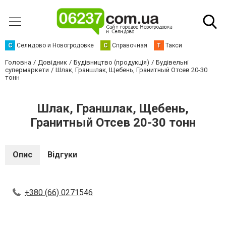
С
Селидово и Новогродовке
С
Справочная
Т
Такси
Головна
Довідник
Будівництво (продукція)
Будівельні
супермаркети
Шлак, Граншлак, Щебень, Гранитный Отсев 20-30
тонн
Шлак, Граншлак, Щебень,
Гранитный Отсев 20-30 тонн
Опис
Відгуки
+380 (66) 0271546