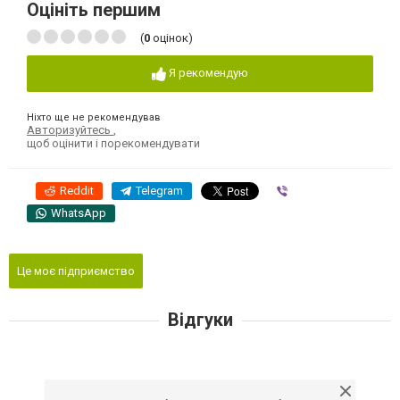
Оцініть першим
(
0
оцінок)
Я рекомендую
Ніхто ще не рекомендував
Авторизуйтесь
,
щоб оцінити і порекомендувати
Reddit
Telegram
Viber
WhatsApp
Це моє підприємство
Відгуки