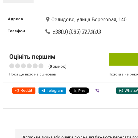
Адреса
Селидово, улица Береговая, 140
Телефон
+380 () (095) 7274613
Оцініть першим
(
0
оцінок)
Ніхто ще не рек
Поки ще ніхто не оцінював
Reddit
Telegram
Viber
Whats
Відгук - це думка або оцінка людей, які бажають передати 