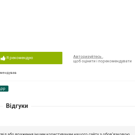
Авторизуйтесь
,
Я рекомендую
щоб оцінити і порекомендувати
омендував
App
Відгуки
досвід або враження іншим користувачам нашого сайту з обов'язковою