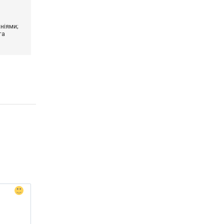
ніями;
та