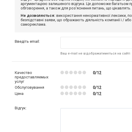
аргументацією залишеного відгука. Це допоможе багатьом пр
обговорення, а також для роз'яснення питань, що цікавлять.
Не дозволяється:
використання ненормативної лексики, по
безпідставні заяви, що ображають діяльність компанії і / або
самореклама.
Введіть email:
Ваш e-mail не відображатиметься на сайті
Качество
0/12
предоставляемых
услуг
Обслуговування
0/12
Цена
0/12
Відгук: