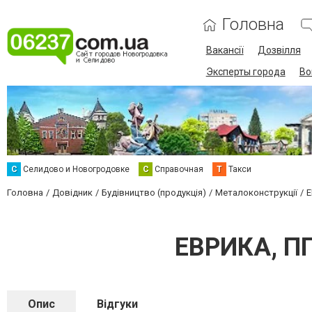
Головна
Вакансії
Дозвілля
Эксперты города
Во
С
Селидово и Новогродовке
С
Справочная
Т
Такси
Головна
Довідник
Будівництво (продукція)
Металоконструкції
Е
ЕВРИКА, ПП
Опис
Відгуки