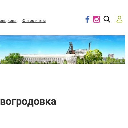
овідкова
Фотоотчеты
овогродовка