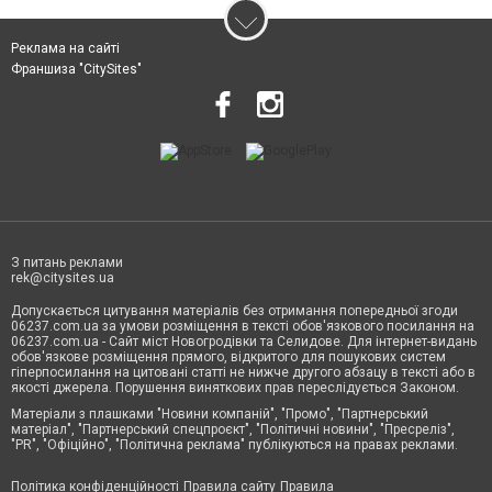
Реклама на сайті
Франшиза "CitySites"
З питань реклами
rek@citysites.ua
Допускається цитування матеріалів без отримання попередньої згоди
06237.com.ua за умови розміщення в тексті обов'язкового посилання на
06237.com.ua - Сайт міст Новогродівки та Селидове. Для інтернет-видань
обов'язкове розміщення прямого, відкритого для пошукових систем
гіперпосилання на цитовані статті не нижче другого абзацу в тексті або в
якості джерела. Порушення виняткових прав переслідується Законом.
Матеріали з плашками "Новини компаній", "Промо", "Партнерський
матеріал", "Партнерський спецпроєкт", "Політичні новини", "Пресреліз",
"PR", "Офіційно", "Політична реклама" публікуються на правах реклами.
Політика конфіденційності
Правила сайту
Правила