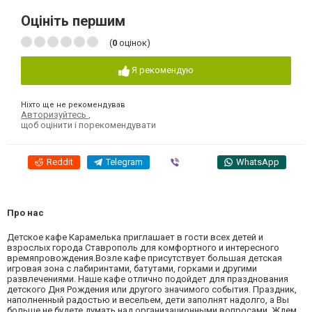
Оцініть першим
(
0
оцінок)
Я рекомендую
Ніхто ще не рекомендував
Авторизуйтесь
,
щоб оцінити і порекомендувати
Reddit
Telegram
Viber
WhatsApp
Про нас
Детское кафе Карамелька приглашает в гости всех детей и
взрослых города Ставрополь для комфортного и интересного
времяпровождения.Возле кафе присутствует большая детская
игровая зона с лабиринтами, батутами, горками и другими
развлечениями. Наше кафе отлично подойдет для празднования
детского Дня Рождения или другого значимого события. Праздник,
наполненный радостью и весельем, дети заполнят надолго, а Вы
больше не будете думать над организационными вопросами. Ждем