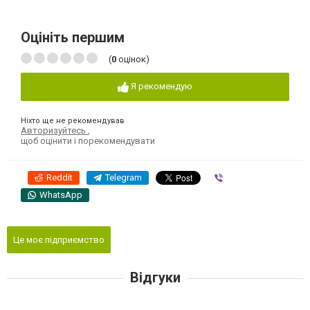
Оцініть першим
(
0
оцінок)
Я рекомендую
Ніхто ще не рекомендував
Авторизуйтесь
,
щоб оцінити і порекомендувати
Reddit
Telegram
Viber
WhatsApp
Це моє підприємство
Відгуки