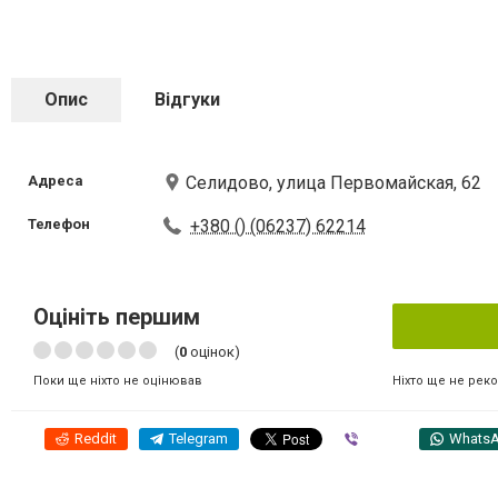
Опис
Відгуки
Адреса
Селидово, улица Первомайская, 62
Телефон
+380 () (06237) 62214
Оцініть першим
(
0
оцінок)
Ніхто ще не рек
Поки ще ніхто не оцінював
Reddit
Telegram
Viber
Whats