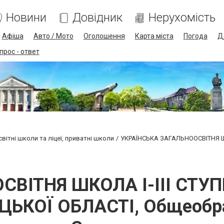
Новини
Довідник
Нерухомість
Афіша
Авто / Мото
Оголошення
Карта міста
Погода
Д
прос - ответ
вітні школи та ліцеї, приватні школи
УКРАЇНСЬКА ЗАГАЛЬНООСВІТНЯ ШК
ВІТНЯ ШКОЛА І-ІІІ СТУ
ЦЬКОЇ ОБЛАСТІ, Общеобр