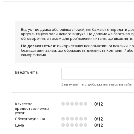
Відгук - це думка або оцінка людей, які бажають передати 
аргументацією залишеного відгука. Це допоможе багатьом пр
обговорення, а також для роз'яснення питань, що цікавлять.
Не дозволяється:
використання ненормативної лексики, по
безпідставні заяви, що ображають діяльність компанії і / або
самореклама.
Введіть email:
Ваш e-mail не відображатиметься на сайті
Качество
0/12
предоставляемых
услуг
Обслуговування
0/12
Цена
0/12