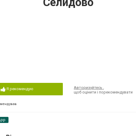
Селидово
Авторизуйтесь
,
Я рекомендую
щоб оцінити і порекомендувати
омендував
App