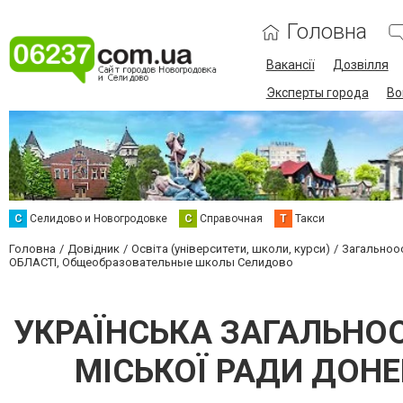
Головна
Вакансії
Дозвілля
Эксперты города
Во
С
Селидово и Новогродовке
С
Справочная
Т
Такси
Головна
Довідник
Освіта (університети, школи, курси)
Загальноос
ОБЛАСТІ, Общеобразовательные школы Селидово
УКРАЇНСЬКА ЗАГАЛЬНООС
МІСЬКОЇ РАДИ ДОНЕ