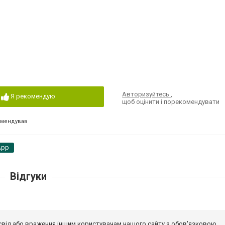
Авторизуйтесь
,
Я рекомендую
щоб оцінити і порекомендувати
омендував
App
Відгуки
досвід або враження іншим користувачам нашого сайту з обов'язковою