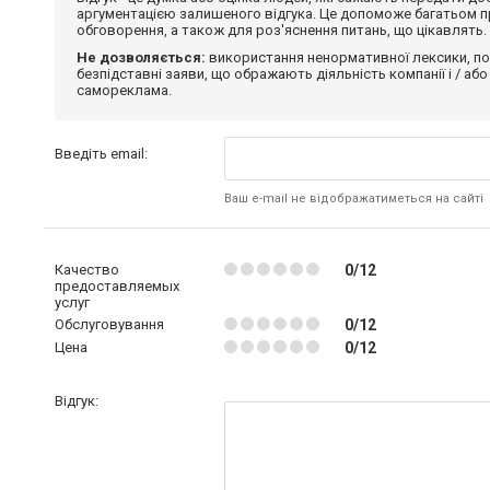
аргументацією залишеного відгука. Це допоможе багатьом пр
обговорення, а також для роз'яснення питань, що цікавлять.
Не дозволяється:
використання ненормативної лексики, по
безпідставні заяви, що ображають діяльність компанії і / або
самореклама.
Введіть email:
Ваш e-mail не відображатиметься на сайті
Качество
0/12
предоставляемых
услуг
Обслуговування
0/12
Цена
0/12
Відгук: