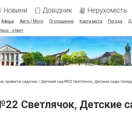
Новини
Довідник
Нерухомість
Афіша
Авто / Мото
Оголошення
Карта міста
Погода
Д
прос - ответ
ки, приватні садочки
Детский сад №22 Светлячок, Детские сады Сели
№22 Светлячок, Детские 