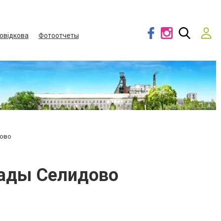
овідкова
Фотоотчеты
дово
сады Селидово