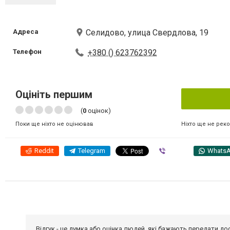
Адреса
Селидово, улица Свердлова, 19
Телефон
+380 () 623762392
Оцініть першим
(
0
оцінок)
Ніхто ще не рек
Поки ще ніхто не оцінював
Reddit
Telegram
Viber
Whats
Відгук - це думка або оцінка людей, які бажають передати 