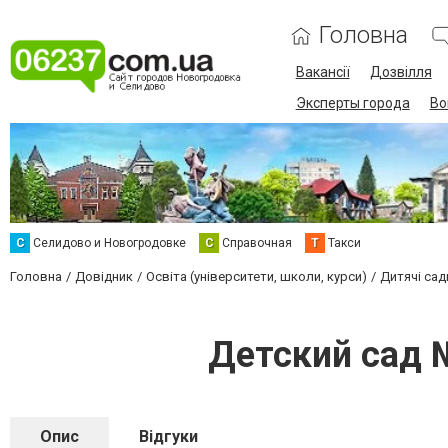
Головна
Вакансії
Дозвілля
Эксперты города
Во
С
Селидово и Новогродовке
С
Справочная
Т
Такси
Головна
Довідник
Освіта (університети, школи, курси)
Дитячі сад
Детский сад 
Опис
Відгуки