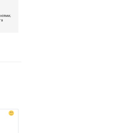
ніями;
та