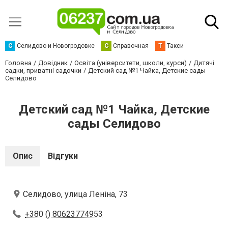
С
Селидово и Новогродовке
С
Справочная
Т
Такси
Головна
Довідник
Освіта (університети, школи, курси)
Дитячі
садки, приватні садочки
Детский сад №1 Чайка, Детские сады
Селидово
Детский сад №1 Чайка, Детские
сады Селидово
Опис
Відгуки
Селидово, улица Леніна, 73
+380 () 80623774953