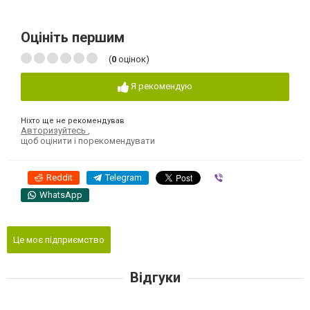
Оцініть першим
(
0
оцінок)
Я рекомендую
Ніхто ще не рекомендував
Авторизуйтесь
,
щоб оцінити і порекомендувати
Reddit
Telegram
Viber
WhatsApp
Це моє підприємство
Відгуки