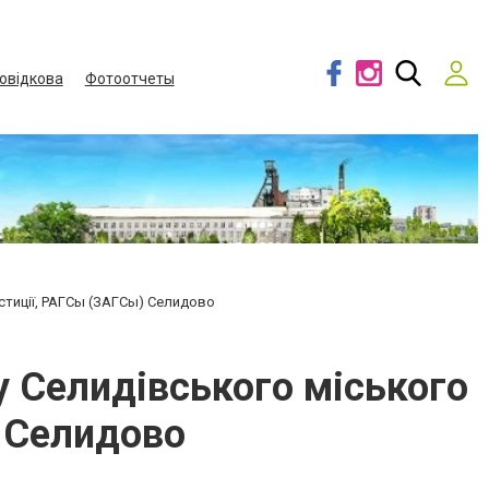
овідкова
Фотоотчеты
юстиції, РАГСы (ЗАГСы) Селидово
у Селидівського міського
) Селидово