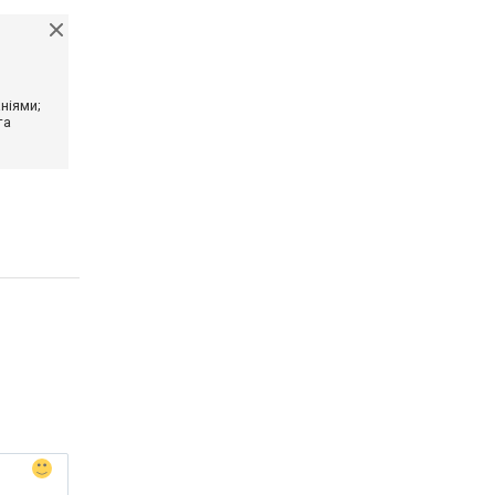
ніями;
та