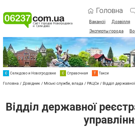
Головна
Вакансії
Дозвілля
Эксперты города
Во
С
Селидово и Новогродовке
С
Справочная
Т
Такси
Головна
Довідник
Міські служби, влада
РАЦСи
Відділ державної
Відділ державної реєстр
управлінн