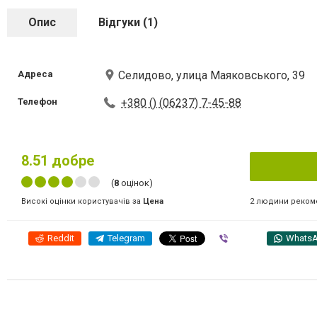
Опис
Відгуки (1)
Адреса
Селидово, улица Маяковського, 39
Телефон
+380 () (06237) 7-45-88
8.51
добре
(
8
оцінок)
2 людини реком
Високі оцінки користувачів за
Цена
Reddit
Telegram
Viber
Whats