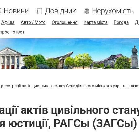
Новини
Довідник
Нерухомість
Афіша
Авто / Мото
Оголошення
Карта міста
Погода
Д
прос - ответ
 реєстрації актів цивільного стану Селидівського міського управління 
ації актів цивільного стан
я юстиції, РАГСы (ЗАГСы