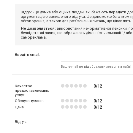
Відгук - це думка або оцінка людей, які бажають передати 
аргументацією залишеного відгука. Це допоможе багатьом пр
обговорення, а також для роз'яснення питань, що цікавлять.
Не дозволяється:
використання ненормативної лексики, по
безпідставні заяви, що ображають діяльність компанії і / або
самореклама.
Введіть email:
Ваш e-mail не відображатиметься на сайті
Качество
0/12
предоставляемых
услуг
Обслуговування
0/12
Цена
0/12
Відгук: