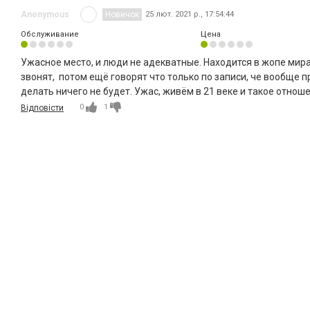
Anonymous
Новичок
25 лют. 2021 р., 17:54:44
Обслуживание
Цена
Ужасное место, и люди не адекватные. Находится в жопе мира 
звонят, потом ещё говорят что только по записи, че вообще пр
делать ничего не будет. Ужас, живём в 21 веке и такое отнош
0
1
Відповісти