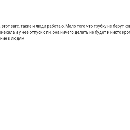
этот загс, такие и люди работаю. Мало того что трубку не берут ко
иехала и у неё отпуск с пн, она ничего делать не будет и никто кро
ение к людям