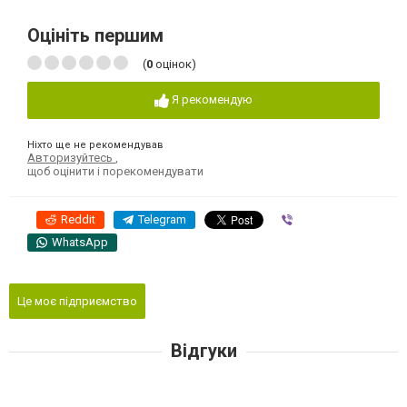
Оцініть першим
(
0
оцінок)
Я рекомендую
Ніхто ще не рекомендував
Авторизуйтесь
,
щоб оцінити і порекомендувати
Reddit
Telegram
Viber
WhatsApp
Це моє підприємство
Відгуки