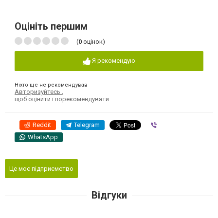
Оцініть першим
(
0
оцінок)
Я рекомендую
Ніхто ще не рекомендував
Авторизуйтесь
,
щоб оцінити і порекомендувати
Reddit
Telegram
Viber
WhatsApp
Це моє підприємство
Відгуки