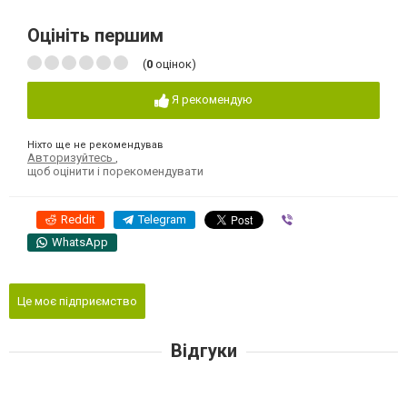
Оцініть першим
(
0
оцінок)
Я рекомендую
Ніхто ще не рекомендував
Авторизуйтесь
,
щоб оцінити і порекомендувати
Reddit
Telegram
Viber
WhatsApp
Це моє підприємство
Відгуки