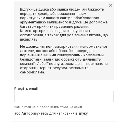
Відгук - це думка або оцінка людей, які бажають
передати досвід або враження іншим
користувачам нашого сайту з обов'язковою
аргументацією залишеного відгука. Це допоможе
багатьом прийняти правильне рішення.
Коментарі призначені для спілкування та
обговорення, а також для роз'яснення питань, що
цікавлять.
Не дозволяється:
використання ненормативної
лексики, погроз або образ; безпосереднє
порівняння з іншими конкуруючими компаніями;
безпідставні заяви, що ображають діяльність
компанії і / або її послуги; розміщення посилань на
сторонні інтернет-ресурси; реклама та
самореклама.
Введіть email:
Ваш e-mail не відображатиметься на сайті
або
Авторизуйтесь
для написання відгуку