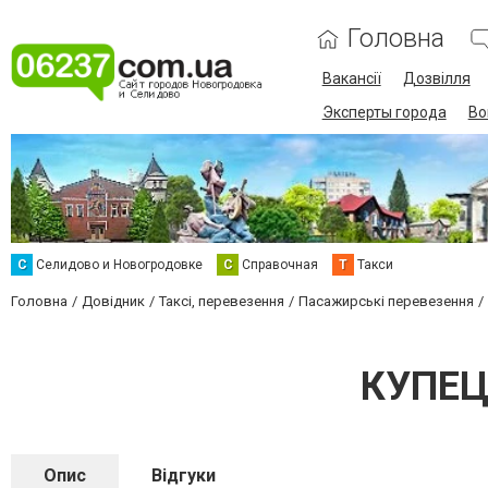
Головна
Вакансії
Дозвілля
Эксперты города
Во
С
Селидово и Новогродовке
С
Справочная
Т
Такси
Головна
Довідник
Таксі, перевезення
Пасажирські перевезення
КУПЕЦЬ
Опис
Відгуки