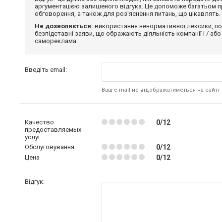
аргументацією залишеного відгука. Це допоможе багатьом пр
обговорення, а також для роз'яснення питань, що цікавлять.
Не дозволяється:
використання ненормативної лексики, по
безпідставні заяви, що ображають діяльність компанії і / або
самореклама.
Введіть email:
Ваш e-mail не відображатиметься на сайті
Качество
0/12
предоставляемых
услуг
Обслуговування
0/12
Цена
0/12
Відгук: