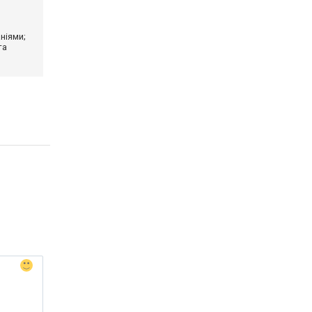
ніями;
та