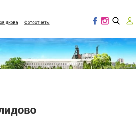
овідкова
Фотоотчеты
елидово