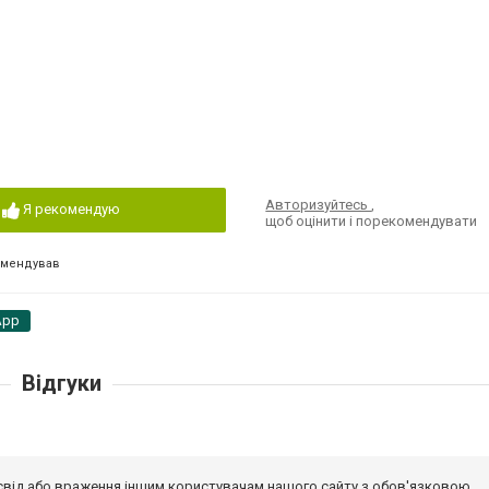
Авторизуйтесь
,
Я рекомендую
щоб оцінити і порекомендувати
омендував
App
Відгуки
досвід або враження іншим користувачам нашого сайту з обов'язковою