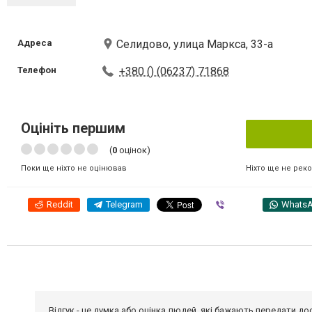
Адреса
Селидово, улица Маркса, 33-а
Телефон
+380 () (06237) 71868
Оцініть першим
(
0
оцінок)
Ніхто ще не рек
Поки ще ніхто не оцінював
Reddit
Telegram
Viber
Whats
Відгук - це думка або оцінка людей, які бажають передати 