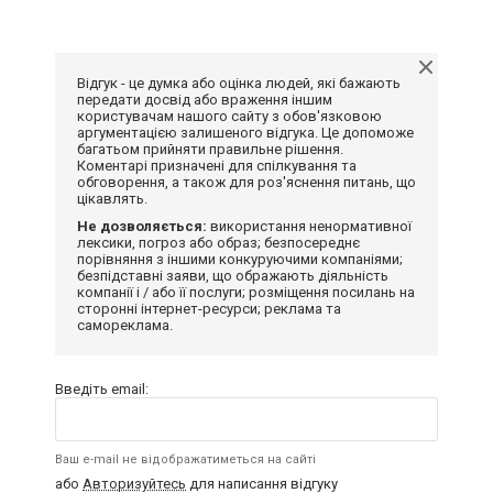
Відгук - це думка або оцінка людей, які бажають
передати досвід або враження іншим
користувачам нашого сайту з обов'язковою
аргументацією залишеного відгука. Це допоможе
багатьом прийняти правильне рішення.
Коментарі призначені для спілкування та
обговорення, а також для роз'яснення питань, що
цікавлять.
Не дозволяється:
використання ненормативної
лексики, погроз або образ; безпосереднє
порівняння з іншими конкуруючими компаніями;
безпідставні заяви, що ображають діяльність
компанії і / або її послуги; розміщення посилань на
сторонні інтернет-ресурси; реклама та
самореклама.
Введіть email:
Ваш e-mail не відображатиметься на сайті
або
Авторизуйтесь
для написання відгуку