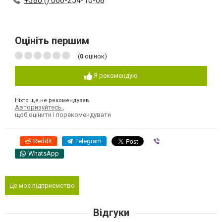
+380 () 066-254-10-08
Оцініть першим
(
0
оцінок)
Я рекомендую
Ніхто ще не рекомендував
Авторизуйтесь
,
щоб оцінити і порекомендувати
Reddit
Telegram
Viber
WhatsApp
Це моє підприємство
Відгуки