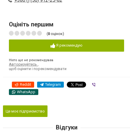
+380 () (50) 912-25-82
Оцініть першим
(
0
оцінок)
Я рекомендую
Ніхто ще не рекомендував
Авторизуйтесь
,
щоб оцінити і порекомендувати
Reddit
Telegram
Viber
WhatsApp
Це моє підприємство
Відгуки