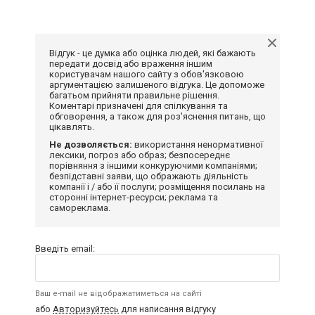
Відгук - це думка або оцінка людей, які бажають
передати досвід або враження іншим
користувачам нашого сайту з обов'язковою
аргументацією залишеного відгука. Це допоможе
багатьом прийняти правильне рішення.
Коментарі призначені для спілкування та
обговорення, а також для роз'яснення питань, що
цікавлять.
Не дозволяється:
використання ненормативної
лексики, погроз або образ; безпосереднє
порівняння з іншими конкуруючими компаніями;
безпідставні заяви, що ображають діяльність
компанії і / або її послуги; розміщення посилань на
сторонні інтернет-ресурси; реклама та
самореклама.
Введіть email:
Ваш e-mail не відображатиметься на сайті
або
Авторизуйтесь
для написання відгуку