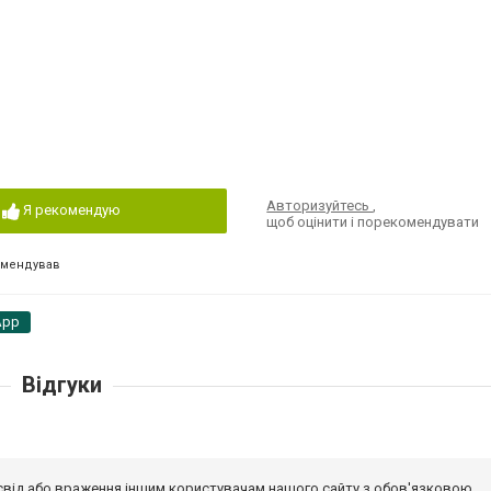
Авторизуйтесь
,
Я рекомендую
щоб оцінити і порекомендувати
омендував
App
Відгуки
досвід або враження іншим користувачам нашого сайту з обов'язковою