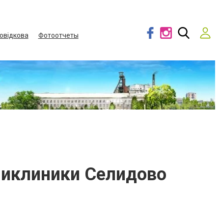
овідкова
Фотоотчеты
ликлиники Селидово