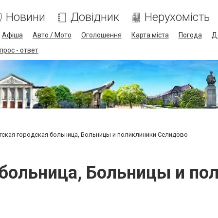
Новини
Довідник
Нерухомість
Афіша
Авто / Мото
Оголошення
Карта міста
Погода
Д
прос - ответ
тская городская больница, Больницы и поликлиники Селидово
 больница, Больницы и по