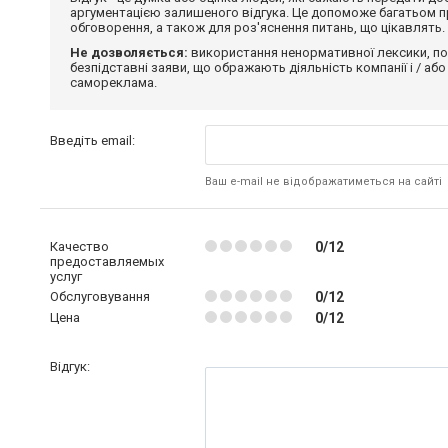
аргументацією залишеного відгука. Це допоможе багатьом пр
обговорення, а також для роз'яснення питань, що цікавлять.
Не дозволяється:
використання ненормативної лексики, по
безпідставні заяви, що ображають діяльність компанії і / або
самореклама.
Введіть email:
Ваш e-mail не відображатиметься на сайті
Качество
0/12
предоставляемых
услуг
Обслуговування
0/12
Цена
0/12
Відгук: