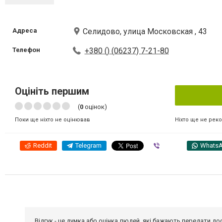
Адреса
Селидово, улица Московская , 43
Телефон
+380 () (06237) 7-21-80
Оцініть першим
(
0
оцінок)
Ніхто ще не рек
Поки ще ніхто не оцінював
Reddit
Telegram
Viber
Whats
Відгук - це думка або оцінка людей, які бажають передати 