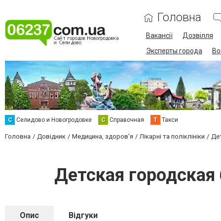
Головна
Вакансії
Дозвілля
Эксперты города
Во
С
Селидово и Новогродовке
С
Справочная
Т
Такси
Головна
Довідник
Медицина, здоров'я
Лікарні та поліклініки
Де
Детская городская
Опис
Відгуки