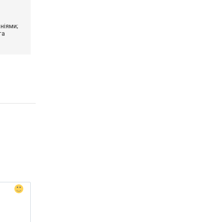
ніями;
та