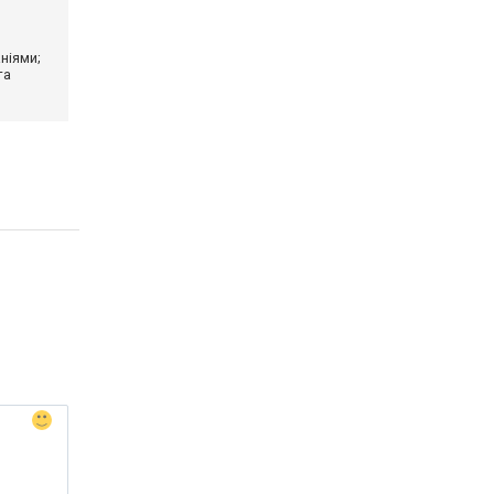
ніями;
та