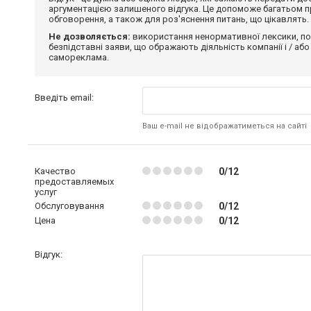
аргументацією залишеного відгука. Це допоможе багатьом пр
обговорення, а також для роз'яснення питань, що цікавлять.
Не дозволяється:
використання ненормативної лексики, по
безпідставні заяви, що ображають діяльність компанії і / або
самореклама.
Введіть email:
Ваш e-mail не відображатиметься на сайті
Качество
0/12
предоставляемых
услуг
Обслуговування
0/12
Цена
0/12
Відгук: