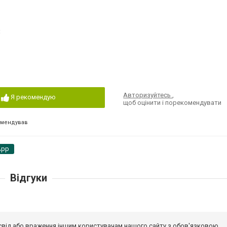
3
Авторизуйтесь
,
Я рекомендую
щоб оцінити і порекомендувати
омендував
App
Відгуки
досвід або враження іншим користувачам нашого сайту з обов'язковою