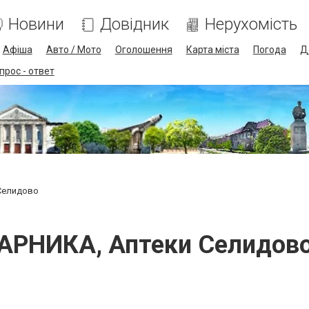
Новини
Довідник
Нерухомість
Афіша
Авто / Мото
Оголошення
Карта міста
Погода
Д
прос - ответ
Селидово
АРНИКА, Аптеки Селидов