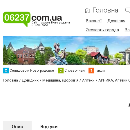
Головна
Вакансії
Дозвілля
Эксперты города
Во
С
Селидово и Новогродовке
С
Справочная
Т
Такси
Головна
Довідник
Медицина, здоров'я
Аптеки
АРНИКА, Аптеки 
Опис
Відгуки