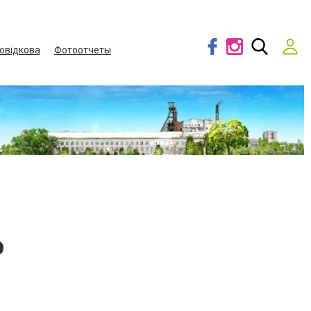
овідкова
Фотоотчеты
о