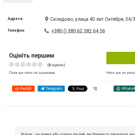
Адреса
Селидово, улица 40 лет Октября, 34/
Телефон
+380 () 380 62 382 64 56
Оцініть першим
(
0
оцінок)
Ніхто ще не рек
Поки ще ніхто не оцінював
Reddit
Telegram
Viber
Whats
Відгук - це думка або оцінка людей, які бажають передати 