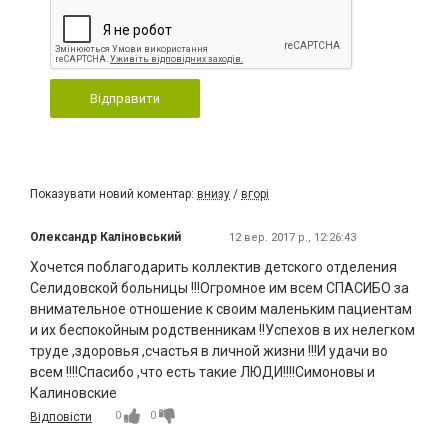
Відправити
Показувати новий коментар:
внизу
/
вгорі
Олександр Каліновський
12 вер. 2017 р., 12:26:43
Хочется поблагодарить коллектив детского отделения
Селидовской больницы !!!Огромное им всем СПАСИБО за
внимательное отношение к своим маленьким пациентам
и их беспокойным родственникам !!Успехов в их нелегком
труде ,здоровья ,счастья в личной жизни !!!И удачи во
всем !!!!Спасибо ,что есть такие ЛЮДИ!!!!Симоновы и
Калиновские
0
0
Відповісти