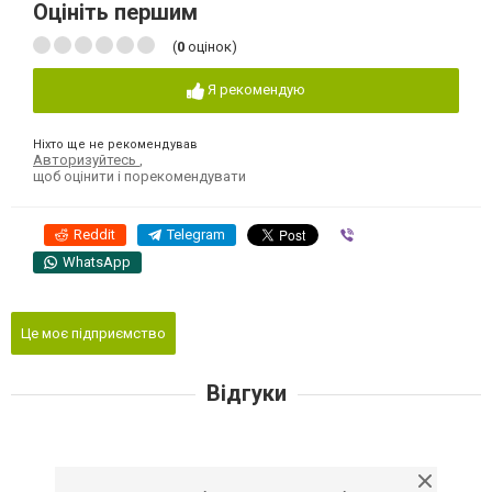
Оцініть першим
(
0
оцінок)
Я рекомендую
Ніхто ще не рекомендував
Авторизуйтесь
,
щоб оцінити і порекомендувати
Reddit
Telegram
Viber
WhatsApp
Це моє підприємство
Відгуки