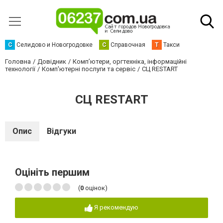
С
Селидово и Новогродовке
С
Справочная
Т
Такси
Головна
Довідник
Комп’ютери, оргтехніка, інформаційні
технології
Комп'ютерні послуги та сервіс
СЦ RESTART
СЦ RESTART
Опис
Відгуки
Оцініть першим
(
0
оцінок)
Я рекомендую