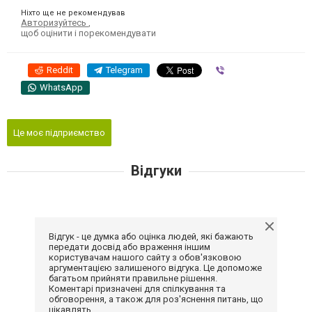
Ніхто ще не рекомендував
Авторизуйтесь
,
щоб оцінити і порекомендувати
Reddit
Telegram
Viber
WhatsApp
Це моє підприємство
Відгуки
Відгук - це думка або оцінка людей, які бажають
передати досвід або враження іншим
користувачам нашого сайту з обов'язковою
аргументацією залишеного відгука. Це допоможе
багатьом прийняти правильне рішення.
Коментарі призначені для спілкування та
обговорення, а також для роз'яснення питань, що
цікавлять.