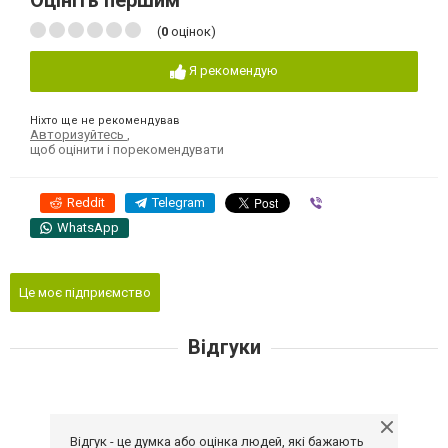
Оцініть першим
(
0
оцінок)
Я рекомендую
Ніхто ще не рекомендував
Авторизуйтесь
,
щоб оцінити і порекомендувати
Reddit
Telegram
Viber
WhatsApp
Це моє підприємство
Відгуки
Відгук - це думка або оцінка людей, які бажають