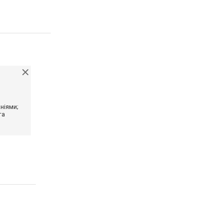
ніями;
та