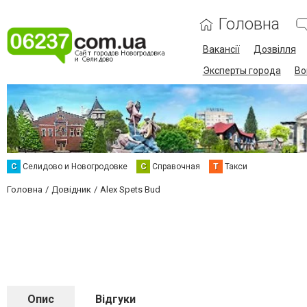
Головна
Вакансії
Дозвілля
Эксперты города
Во
С
Селидово и Новогродовке
С
Справочная
Т
Такси
Головна
Довідник
Alex Spets Bud
Опис
Відгуки