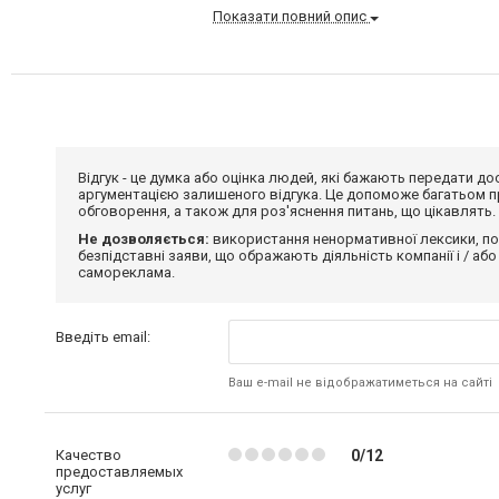
Показати повний опис
Відгук - це думка або оцінка людей, які бажають передати 
аргументацією залишеного відгука. Це допоможе багатьом пр
обговорення, а також для роз'яснення питань, що цікавлять.
Не дозволяється:
використання ненормативної лексики, по
безпідставні заяви, що ображають діяльність компанії і / або
самореклама.
Введіть email:
Ваш e-mail не відображатиметься на сайті
Качество
0/12
предоставляемых
услуг