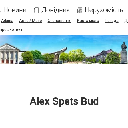
Новини
Довідник
Нерухомість
Афіша
Авто / Мото
Оголошення
Карта міста
Погода
Д
прос - ответ
Alex Spets Bud