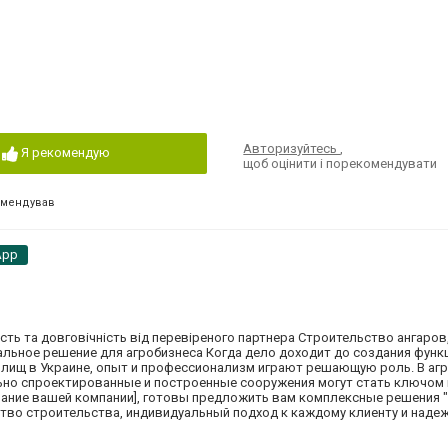
Авторизуйтесь
,
Я рекомендую
щоб оцінити і порекомендувати
омендував
App
ність та довговічність від перевіреного партнера Строительство ангаров
альное решение для агробизнеса Когда дело доходит до создания функ
илищ в Украине, опыт и профессионализм играют решающую роль. В аг
льно спроектированные и построенные сооружения могут стать ключом 
вание вашей компании], готовы предложить вам комплексные решения "
тво строительства, индивидуальный подход к каждому клиенту и наде