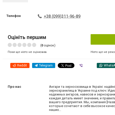
Телефон
+38 (099)311-96-89
Оцініть першим
(
0
оцінок)
Ніхто ще не рек
Поки ще ніхто не оцінював
Reddit
Telegram
Viber
Whats
Про нас
Ангари та зерносховища в Україні: надій
зернохранилищ в Украине под ключ: Иде
надежных ангаров, навесов и зернохран
каждая деталь имеет значение, и прави
вашего предприятия. Мы, компания [Наз
которые сочетают в себе высокое качес
наших...