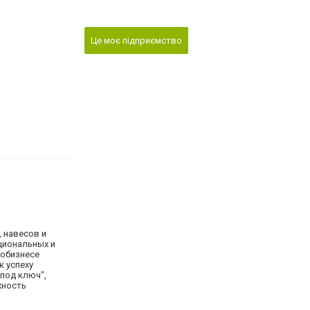
Це моє підприємство
, навесов и
циональных и
робизнесе
к успеху
под ключ",
жность